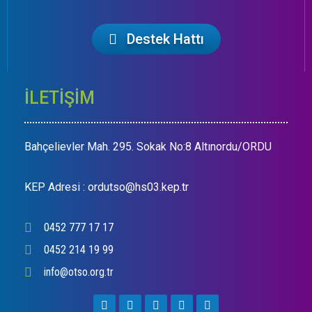
Destek Hattı
İLETİŞİM
Bahçelievler Mah. 295. Sokak No:8 Altınordu/ORDU
KEP Adresi : ordutso@hs03.kep.tr
0452 777 17 17
0452 214 19 99
info@otso.org.tr