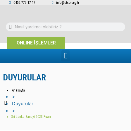
0452 777 17 17
info@otso.org.tr
ONLINE İŞLEMLER
DUYURULAR
Anasayfa
>
Duyurular
>
Sri Lanka Sanayi 2023 Fuarı